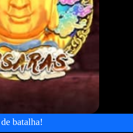
 de batalha!