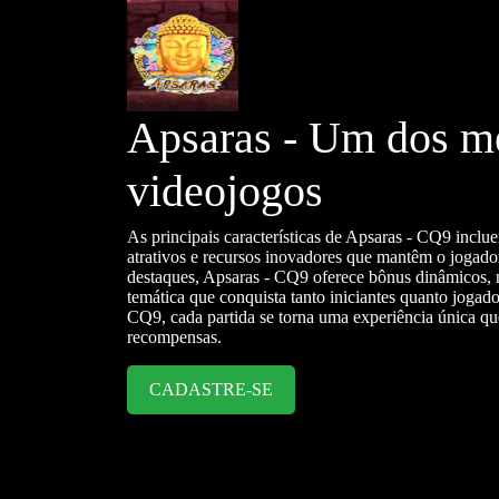
Apsaras - Um dos m
videojogos
As principais características de Apsaras - CQ9 inclue
atrativos e recursos inovadores que mantêm o jogador
destaques, Apsaras - CQ9 oferece bônus dinâmicos, 
temática que conquista tanto iniciantes quanto jogad
CQ9, cada partida se torna uma experiência única que
recompensas.
CADASTRE-SE