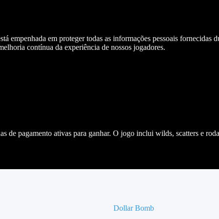
 está empenhada em proteger todas as informações pessoais fornecidas d
 melhoria contínua da experiência de nossos jogadores.
s de pagamento ativas para ganhar. O jogo inclui wilds, scatters e rod
Dollar Bomb