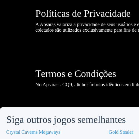
Políticas de Privacidade
A Apsaras valoriza a privacidade de seus usuários e
coletados são utilizados exclusivamente para fins de
Termos e Condições
No Apsaras - CQ9, alinhe símbolos idênticos em linha
Siga outros jogos semelhantes
Crystal Caverns Megaways
Gold Stealer