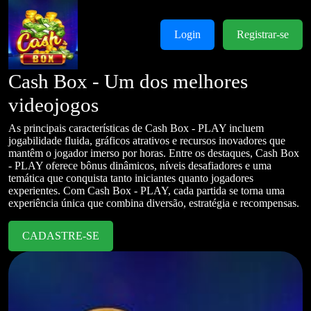
Login
Registrar-se
Cash Box - Um dos melhores
videojogos
As principais características de Cash Box - PLAY incluem
jogabilidade fluida, gráficos atrativos e recursos inovadores que
mantêm o jogador imerso por horas. Entre os destaques, Cash Box
- PLAY oferece bônus dinâmicos, níveis desafiadores e uma
temática que conquista tanto iniciantes quanto jogadores
experientes. Com Cash Box - PLAY, cada partida se torna uma
experiência única que combina diversão, estratégia e recompensas.
CADASTRE-SE