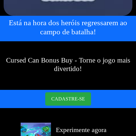
Está na hora dos heróis regressarem ao
campo de batalha!
Cursed Can Bonus Buy - Torne o jogo mais
divertido!
CADASTRE-SE
Experimente agora