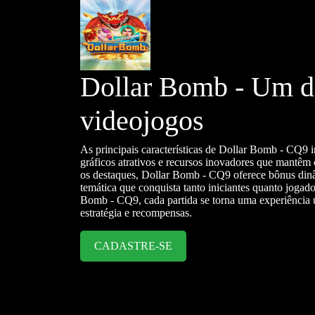
Dollar Bomb - Um d
videojogos
As principais características de Dollar Bomb - CQ9 i
gráficos atrativos e recursos inovadores que mantêm 
os destaques, Dollar Bomb - CQ9 oferece bônus dinâ
temática que conquista tanto iniciantes quanto jogad
Bomb - CQ9, cada partida se torna uma experiência 
estratégia e recompensas.
CADASTRE-SE