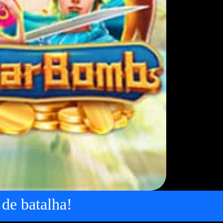
 de batalha!