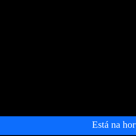
Está na hor