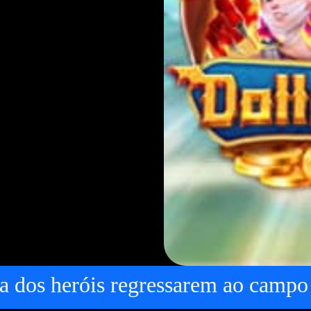
a dos heróis regressarem ao campo