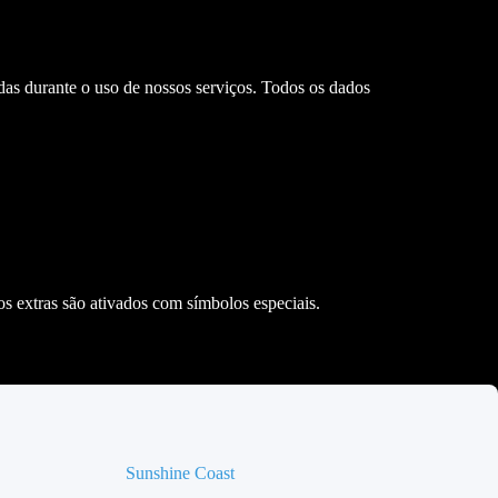
das durante o uso de nossos serviços. Todos os dados
 extras são ativados com símbolos especiais.
Sunshine Coast