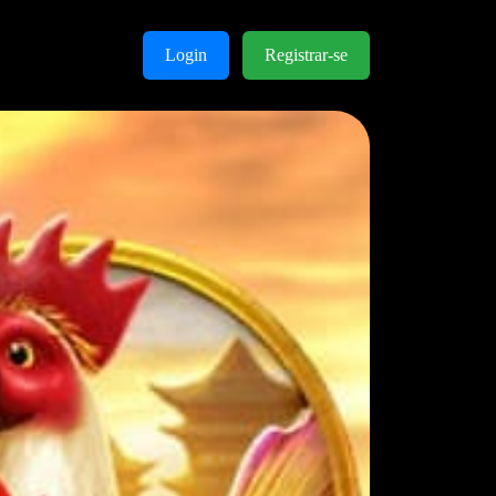
Login
Registrar-se