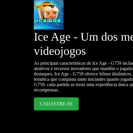
Ice Age - Um dos m
videojogos
As principais características de Ice Age - G759 inclu
atrativos e recursos inovadores que mantêm o jogador
destaques, Ice Age - G759 oferece bônus dinâmicos, 
temática que conquista tanto iniciantes quanto jogad
G759, cada partida se torna uma experiência única qu
recompensas.
CADASTRE-SE