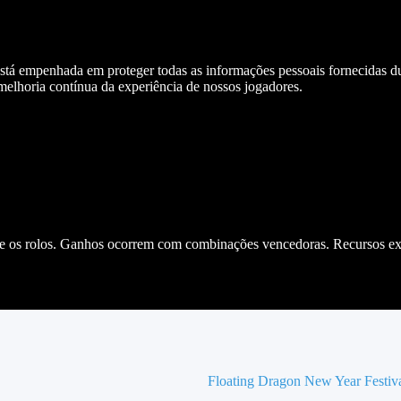
 está empenhada em proteger todas as informações pessoais fornecidas d
 melhoria contínua da experiência de nossos jogadores.
ire os rolos. Ganhos ocorrem com combinações vencedoras. Recursos ext
Floating Dragon New Year Festiv