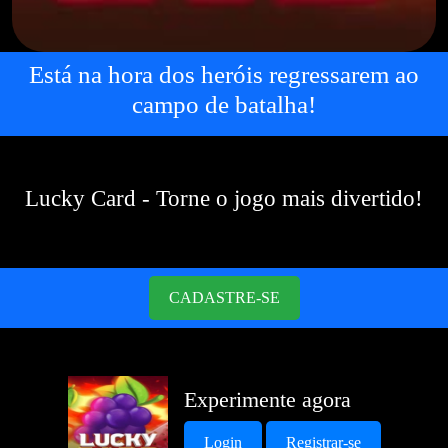
Está na hora dos heróis regressarem ao
campo de batalha!
Lucky Card - Torne o jogo mais divertido!
CADASTRE-SE
Experimente agora
Login
Registrar-se