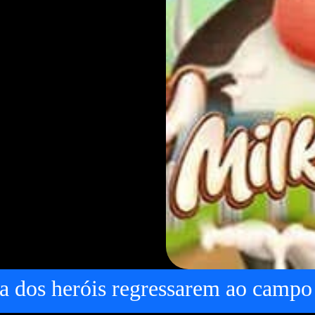
a dos heróis regressarem ao campo