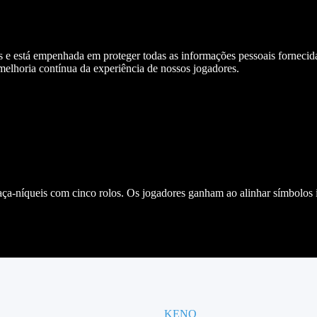
s e está empenhada em proteger todas as informações pessoais fornecid
 melhoria contínua da experiência de nossos jogadores.
a-níqueis com cinco rolos. Os jogadores ganham ao alinhar símbolos 
KENO