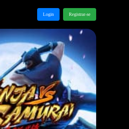
Login
Registrar-se