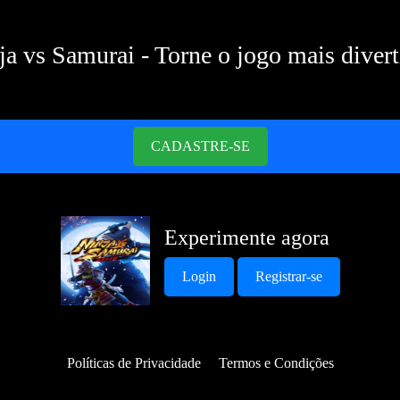
ja vs Samurai - Torne o jogo mais divert
CADASTRE-SE
Experimente agora
Login
Registrar-se
Políticas de Privacidade
Termos e Condições