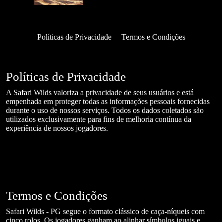
Políticas de Privacidade
Termos e Condições
Políticas de Privacidade
A Safari Wilds valoriza a privacidade de seus usuários e está
empenhada em proteger todas as informações pessoais fornecidas
durante o uso de nossos serviços. Todos os dados coletados são
utilizados exclusivamente para fins de melhoria contínua da
experiência de nossos jogadores.
Termos e Condições
Safari Wilds - PG segue o formato clássico de caça-níqueis com
cinco rolos. Os jogadores ganham ao alinhar símbolos iguais e