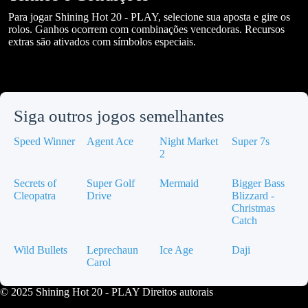
Para jogar Shining Hot 20 - PLAY, selecione sua aposta e gire os
rolos. Ganhos ocorrem com combinações vencedoras. Recursos
extras são ativados com símbolos especiais.
Siga outros jogos semelhantes
Speed Winner
Agent Ace
Night Market
Super 7s
2
Secrets of
Super Golf
Mermaid
Bigger Bass
Cleopatra
Drive
Blizzard -
Christmas
Catch
Wild Bullets
Leprechaun
Ice Age
Daji
Carol
© 2025 Shining Hot 20 - PLAY Direitos autorais