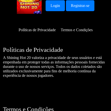
Login
Registrar-se
Políticas de Privacidade
Termos e Condições
Políticas de Privacidade
A Shining Hot 20 valoriza a privacidade de seus usuários e está
empenhada em proteger todas as informações pessoais fornecidas
durante o uso de nossos serviços. Todos os dados coletados são
utilizados exclusivamente para fins de melhoria contínua da
experiência de nossos jogadores.
Termos e Condições