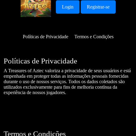
Login
Registrar-se
Políticas de Privacidade
Termos e Condições
Políticas de Privacidade
A Treasures of Aztec valoriza a privacidade de seus usuários e está
empenhada em proteger todas as informações pessoais fornecidas
durante o uso de nossos serviços. Todos os dados coletados são
utilizados exclusivamente para fins de melhoria contínua da
experiência de nossos jogadores.
Termos e Condições