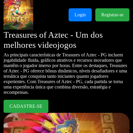
Login
Registrar-se
Treasures of Aztec - Um dos
melhores videojogos
As principais características de Treasures of Aztec - PG incluem
jogabilidade fluida, gráficos atrativos e recursos inovadores que
mantêm o jogador imerso por horas. Entre os destaques, Treasures
of Aztec - PG oferece bônus dinâmicos, níveis desafiadores e uma
temática que conquista tanto iniciantes quanto jogadores
experientes. Com Treasures of Aztec - PG, cada partida se torna
uma experiência única que combina diversão, estratégia e
recompensas.
CADASTRE-SE