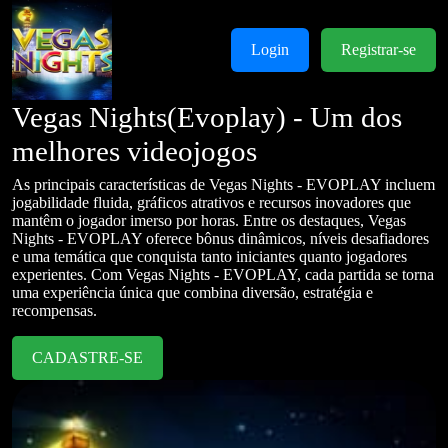
Login
Registrar-se
Vegas Nights(Evoplay) - Um dos
melhores videojogos
As principais características de Vegas Nights - EVOPLAY incluem
jogabilidade fluida, gráficos atrativos e recursos inovadores que
mantêm o jogador imerso por horas. Entre os destaques, Vegas
Nights - EVOPLAY oferece bônus dinâmicos, níveis desafiadores
e uma temática que conquista tanto iniciantes quanto jogadores
experientes. Com Vegas Nights - EVOPLAY, cada partida se torna
uma experiência única que combina diversão, estratégia e
recompensas.
CADASTRE-SE