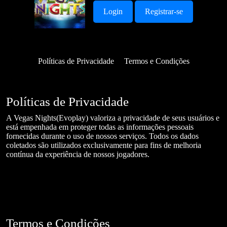
Login
Registrar-se
Políticas de Privacidade
Termos e Condições
Políticas de Privacidade
A Vegas Nights(Evoplay) valoriza a privacidade de seus usuários e
está empenhada em proteger todas as informações pessoais
fornecidas durante o uso de nossos serviços. Todos os dados
coletados são utilizados exclusivamente para fins de melhoria
contínua da experiência de nossos jogadores.
Termos e Condições