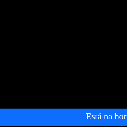
Está na hor