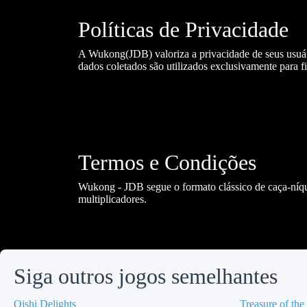
Políticas de Privacidade
A Wukong(JDB) valoriza a privacidade de seus usuári
dados coletados são utilizados exclusivamente para f
Termos e Condições
Wukong - JDB segue o formato clássico de caça-níqu
multiplicadores.
Siga outros jogos semelhantes
Oishi Delights
Treasure of th